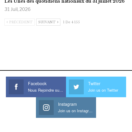
Les Unes des quotidiens nationaux du 31 juillet 2026
31 Juil, 2026
PRÉCÉDENT
SUIVANT
1 De 4 155
https://onlyragazze.com
www.sessohub.net
hot latino twink angelo strokes
his large meaty cock.
Facebook
Twitter
Nous Rejoindre sur Facebook
Join us on Twitter
Instagram
Join us on Instagram