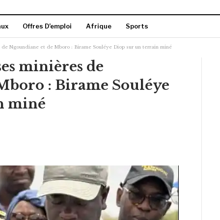
aux
Offres D’emploi
Afrique
Sports
es de Ngoundiane et de Mboro : Birame Souléye Diop sur un terrain miné
ses minières de
Mboro : Birame Souléye
in miné