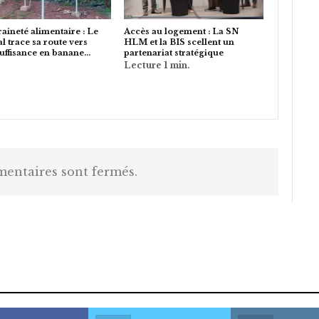
aineté alimentaire : Le
Accès au logement : La SN
l trace sa route vers
HLM et la BIS scellent un
suffisance en banane…
partenariat stratégique
entaires sont fermés.
is large meaty cock.