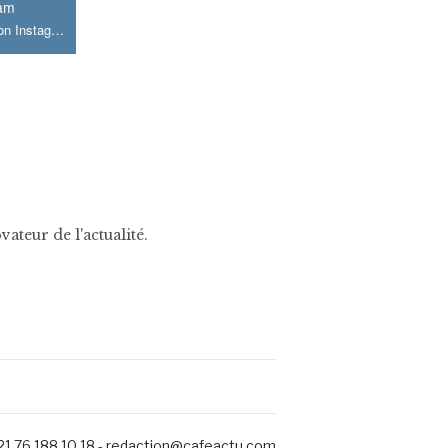
ram
Join us on Instagram
ateur de l'actualité.
1 76 188 10 18 - redaction@cafeactu.com