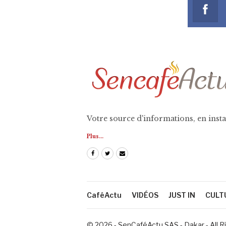
Votre source d'informations, en insta
Plus...
CaféActu
VIDÉOS
JUST IN
CULT
© 2026 - SenCaféActu SAS - Dakar - All 