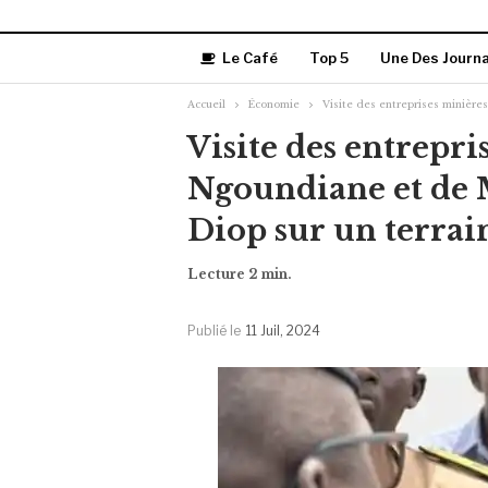
Le Café
Top 5
Une Des Journ
Accueil
Économie
Visite des entreprises minièr
Visite des entrepri
Ngoundiane et de 
Diop sur un terra
Publié le
11 Juil, 2024