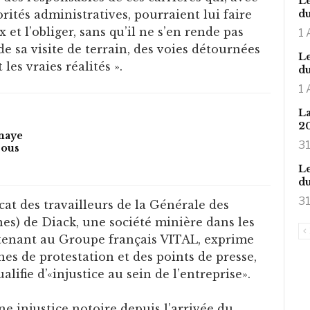
Le
rités administratives, pourraient lui faire
du
x et l’obliger, sans qu’il ne s’en rende pas
1 
e sa visite de terrain, des voies détournées
Le
les vraies réalités ».
du
1 
La
2
omaye
31
sous
Le
du
31
cat des travailleurs de la Générale des
es) de Diack, une société minière dans les
tenant au Groupe français VITAL, exprime
hes de protestation et des points de presse,
alifie d’«injustice au sein de l’entreprise».
une injustice notoire depuis l’arrivée du