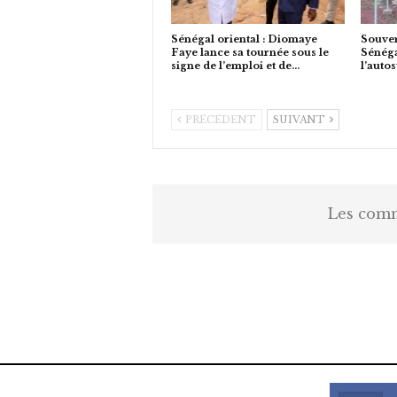
Sénégal oriental : Diomaye
Souver
Faye lance sa tournée sous le
Sénéga
signe de l’emploi et de…
l’auto
PRÉCÉDENT
SUIVANT
Les comm
https://onlyragazze.com
www.sessohub.net
hot latino twink angelo strokes h