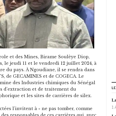
trole et des Mines, Birame Soulèye Diop,
 le jeudi 11 et le vendredi 12 juillet 2024, à
re du pays. À Ngoudiane, il se rendra dans
TS, de GECAMINES et de COGECA. Le
 la mine des Industries chimiques du Sénégal
LE
es d’extraction et de traitement du
horique et les sites de carrières de silex.
La
1 
ctées l’invitent à « ne pas tomber, comme
e des responsables de ces carrières qui, avec